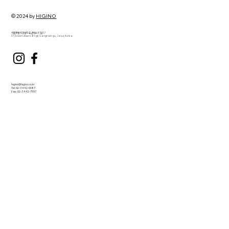
락·신뢰가 핵심이 되는 시대
© 2024 by
HIGINO
서울특별시 강남구 도산대로 81길 37
37, Dosan-daero 81-gil, Gangnam-gu, Seoul, Korea
higino@higino.co.kr
Tel. 02-3442-0087
Fax. 02-3442-7557