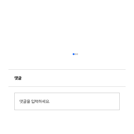
댓글
댓글을 입력하세요.
[CX Trend] 2026 고객 경험 트렌드: 대화·맥
락·신뢰가 핵심이 되는 시대