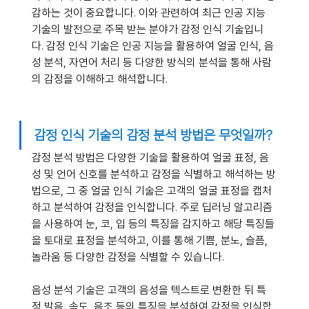
감하는 것이 중요합니다. 이와 관련하여 최근 인공 지능 
기술의 발전으로 주목 받는 분야가 감정 인식 기술입니
다. 감정 인식 기술은 인공 지능을 활용하여 얼굴 인식, 음
성 분석, 자연어 처리 등 다양한 방식의 분석을 통해 사람
의 감정을 이해하고 해석합니다.
감정 인식 기술의 감정 분석 방법은 무엇일까?
감정 분석 방법은 다양한 기술을 활용하여 얼굴 표정, 음
성 및 언어 신호를 분석하고 감정을 식별하고 해석하는 방
법으로, 그 중 얼굴 인식 기술은 고객의 얼굴 표정을 캡처
하고 분석하여 감정을 인식합니다. 주로 딥러닝 알고리즘
을 사용하여 눈, 코, 입 등의 특징을 감지하고 해당 특징들
을 토대로 표정을 분석하고, 이를 통해 기쁨, 분노, 슬픔, 
놀라움 등 다양한 감정을 식별할 수 있습니다.
음성 분석 기술은 고객의 음성을 텍스트로 변환한 뒤 특
정 발음, 속도, 음조 등의 특징을 분석하여 감정을 인식합