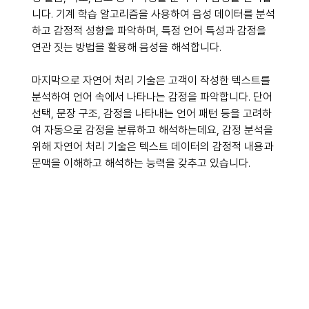
니다. 기계 학습 알고리즘을 사용하여 음성 데이터를 분석
하고 감정적 성향을 파악하며, 특정 언어 특성과 감정을 
연관 짓는 방법을 활용해 음성을 해석합니다.
마지막으로 자연어 처리 기술은 고객이 작성한 텍스트를 
분석하여 언어 속에서 나타나는 감정을 파악합니다. 단어 
선택, 문장 구조, 감정을 나타내는 언어 패턴 등을 고려하
여 자동으로 감정을 분류하고 해석하는데요, 감정 분석을 
위해 자연어 처리 기술은 텍스트 데이터의 감정적 내용과 
문맥을 이해하고 해석하는 능력을 갖추고 있습니다.