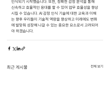
인식되기 시작했습니다. 또한, 정확한 감정 분석을 통해 
신속하고 효율적인 응대를 할 수 있어 업무 효율성을 향상
시킬 수 있습니다. AI 감정 인식 기술에 대한 교육과 이해
는 향후 우리들이 기술적 역량을 향상하고 미래에도 변화
에 발맞춰 성장해 나갈 수 있는 중요한 요소로서 고려되어
야 하겠습니다.
전체 보기
최근 게시물