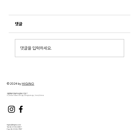
댓글
댓글을 입력하세요.
[CX Trend] 2026 고객 경험 트렌드: 대화·맥
락·신뢰가 핵심이 되는 시대
© 2024 by
HIGINO
서울특별시 강남구 도산대로 81길 37
37, Dosan-daero 81-gil, Gangnam-gu, Seoul, Korea
higino@higino.co.kr
Tel. 02-3442-0087
Fax. 02-3442-7557