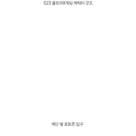
S23 울트라X게임 캐릭터 굿즈
계단 옆 포토존 입구