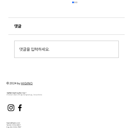
댓글
댓글을 입력하세요.
[CX Trend] 2026 고객 경험 트렌드: 대화·맥
락·신뢰가 핵심이 되는 시대
© 2024 by
HIGINO
서울특별시 강남구 도산대로 81길 37
37, Dosan-daero 81-gil, Gangnam-gu, Seoul, Korea
higino@higino.co.kr
Tel. 02-3442-0087
Fax. 02-3442-7557