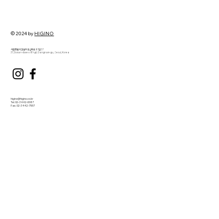
[CX Trend] 2026 고객 경험 트렌드: 대화·맥
락·신뢰가 핵심이 되는 시대
© 2024 by
HIGINO
서울특별시 강남구 도산대로 81길 37
37, Dosan-daero 81-gil, Gangnam-gu, Seoul, Korea
higino@higino.co.kr
Tel. 02-3442-0087
Fax. 02-3442-7557